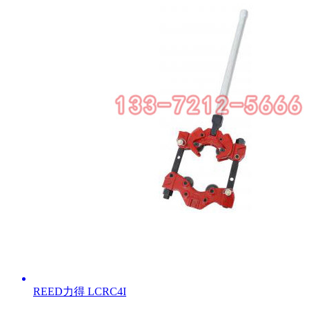
REED力得 LCRC4I